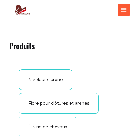
跳
ME
至
PRI
内
容
Produits
Niveleur d'arène
Fibre pour clôtures et arènes
Écurie de chevaux